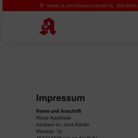
Kleiststr. 7a
,
45472
Mülheim an der Ruhr
0208 492434
Impressum
Name und Anschrift
Kleist-Apotheke
Inhaber/-in: Jona Köhler
Kleiststr. 7a