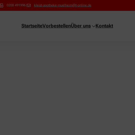
0208 491996
kleist-apotheke-muelheim@t-online.de
Startseite
Vorbestellen
Über uns
Kontakt