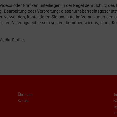
 Videos oder Grafiken unterliegen in der Regel dem Schutz des
, Bearbeitung oder Verbreitung) dieser urheberrechtsgeschützt
 zu verwenden, kontaktieren Sie uns bitte im Voraus unter den
tlichen Nutzungsrechte sein sollten, bemühen wir uns, einen Ko
Media-Profile.
Über uns
I
Kontakt
A
Da
I