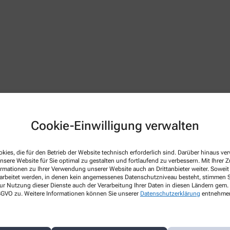
Cookie-Einwilligung verwalten
kies, die für den Betrieb der Website technisch erforderlich sind. Darüber hinaus v
nsere Website für Sie optimal zu gestalten und fortlaufend zu verbessern. Mit Ihrer
 Apothekenbetriebsordnung, Arzneimittelpreisverordnung, Bu
ormationen zu Ihrer Verwendung unserer Website auch an Drittanbieter weiter. Soweit
netseite des Bundesvereinigung Deutscher Apothekerverbände
w
rarbeitet werden, in denen kein angemessenes Datenschutzniveau besteht, stimmen Si
ur Nutzung dieser Dienste auch der Verarbeitung Ihrer Daten in diesen Ländern gem. 
 gültig im Geltungsbereich des Arzneimittelgesetzes (AMG)
 DSGVO zu. Weitere Informationen können Sie unserer
Datenschutzerklärung
entnehme