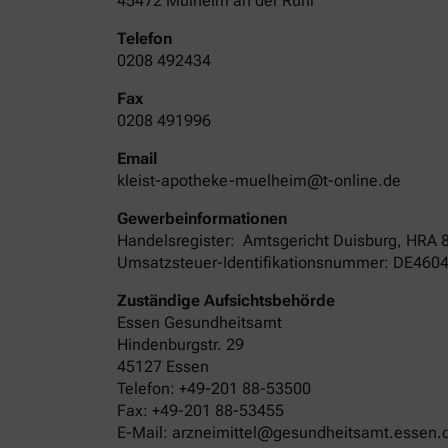
45472 Mülheim an der Ruhr
Telefon
0208 492434
Fax
0208 491996
Email
kleist-apotheke-muelheim@t-online.de
Gewerbeinformationen
Handelsregister:
Amtsgericht
Duisburg
,
HRA
Umsatzsteuer-Identifikationsnummer: DE460
Zuständige Aufsichtsbehörde
Essen Gesundheitsamt
Hindenburgstr. 29
45127 Essen
Telefon: +49-201 88-53500
Fax: +49-201 88-53455
E-Mail: arzneimittel@gesundheitsamt.essen.