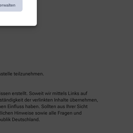
erwalten
sstelle teilzunehmen.
sen erstellt. Soweit wir mittels Links auf
lständigkeit der verlinkten Inhalte übernehmen,
n Einfluss haben. Sollten aus Ihrer Sicht
tlichen Hinweise sowie alle Fragen und
ublik Deutschland.